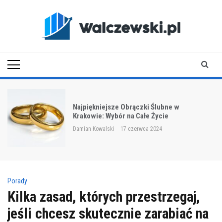
Skip
to
content
walczewski.pl
rączki Ślubne w
Przypinki reklamowe t
a Całe Życie
nadrukiem o wielkim o
czerwca 2024
Damian Kowalski
20 grudni
Porady
Kilka zasad, których przestrzegaj,
jeśli chcesz skutecznie zarabiać na