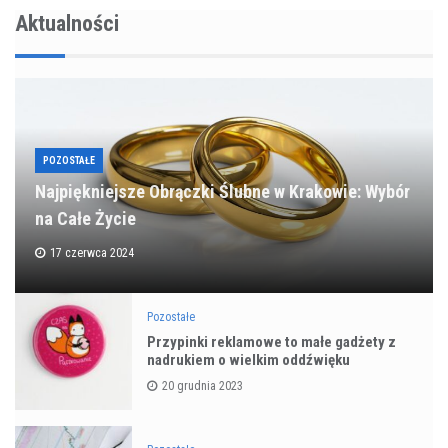
Aktualności
POZOSTAŁE
Najpiękniejsze Obrączki Ślubne w Krakowie: Wybór
na Całe Życie
17 czerwca 2024
Pozostałe
Przypinki reklamowe to małe gadżety z
nadrukiem o wielkim oddźwięku
20 grudnia 2023